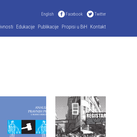
English
Facebook
Twitter
ivnosti
Edukacije
Publikacije
Propisi u BiH
Kontakt