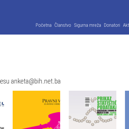
Početna
Članstvo
Sigurna mreža
Donatori
Akt
dresu anketa@bih.net.ba