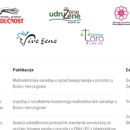
Publikacije
Ed
Multisektorska saradnja u sprječavanju nasilja u porodici u
Dv
Bosni i Hercegovini
Za
e
Izvještaj o rezultatima monitoringa multisektorske saradnje u
Tr
je
Bosni i Hercegovini
Od
ts
Analiza usklađenosti postojećih standarda servisa koji se
Bi
pružaju žrtvama nasilja u porodici u FBiH i RS s Istanbulskom