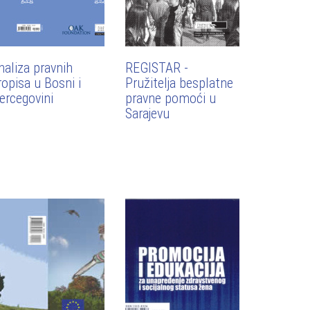
naliza pravnih
REGISTAR -
ropisa u Bosni i
Pružitelja besplatne
ercegovini
pravne pomoći u
Sarajevu