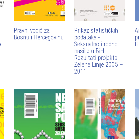
Pravni vodič za
Prikaz statističkih
A
Bosnu i Hercegovinu
podataka -
p
o
Seksualno i rodno
H
nasilje u BiH -
Rezultati projekta
Zelene Linije 2005 –
2011