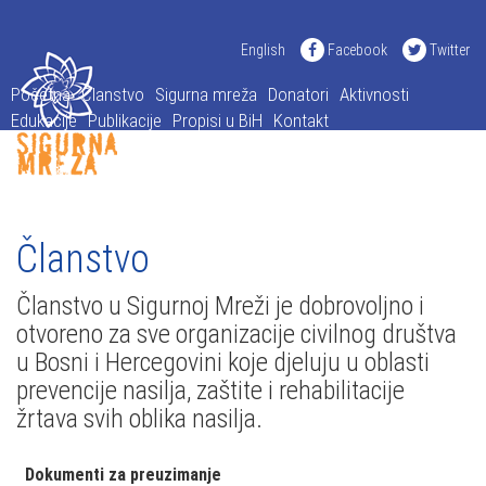
English
Facebook
Twitter
Početna
Članstvo
Sigurna mreža
Donatori
Aktivnosti
Edukacije
Publikacije
Propisi u BiH
Kontakt
Članstvo
Članstvo u Sigurnoj Mreži je dobrovoljno i
otvoreno za sve organizacije civilnog društva
u Bosni i Hercegovini koje djeluju u oblasti
prevencije nasilja, zaštite i rehabilitacije
žrtava svih oblika nasilja.
Dokumenti za preuzimanje