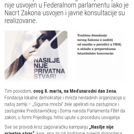
nije usvojen u Federalnom parlamentu iako je
Nacrt Zakona usvojen i javne konsultacije su
realizovane.
Tim povodom,
ovog 8. marta, na Međunarodni dan žena
,
Fondacija lokalne demokratije i mreža nevladinih organizacija u
našoj zemlji – „Sigurna mreža“ žele apelirati na zastupnice i
zastupnike Predstavničkog i Doma naroda Parlamenta FBiH da
zakon, u formi Prijedloga, hitno upute u proceduru usvajanja.
Sve se provodi kroz zagovaračku kampanju
„Nasilje nije
privatna stvar“
, koja
ima za cilj podizanje svijesti donosilaca