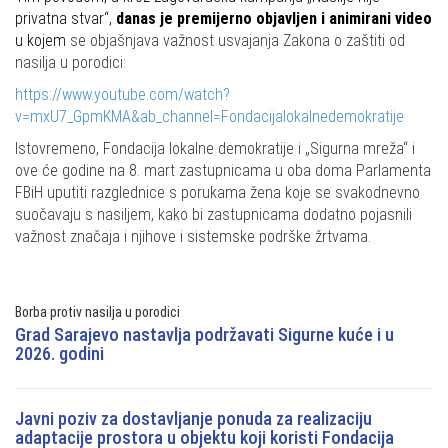
privatna stvar“,
danas je premijerno objavljen i animirani video
u kojem
se objašnjava važnost usvajanja Zakona o zaštiti od
nasilja u porodici:
https://www.youtube.com/watch?
v=mxU7_GpmKMA&ab_channel=Fondacijalokalnedemokratije
Istovremeno, Fondacija lokalne demokratije i „Sigurna mreža“ i
ove će godine na 8. mart
zastupnicama u oba doma Parlamenta
FBiH
uputiti razglednice
s porukama žena koje se svakodnevno
suočavaju s nasiljem, kako bi zastupnicama dodatno pojasnili
važnost značaja i njihove i sistemske podrške žrtvama.
Borba protiv nasilja u porodici
Grad Sarajevo nastavlja podržavati Sigurne kuće i u
2026. godini
Javni poziv za dostavljanje ponuda za realizaciju
adaptacije prostora u objektu koji koristi Fondacija