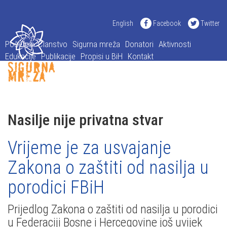
English
Facebook
Twitter
Početna
Članstvo
Sigurna mreža
Donatori
Aktivnosti
Edukacije
Publikacije
Propisi u BiH
Kontakt
Nasilje nije privatna stvar
Vrijeme je za usvajanje
Zakona o zaštiti od nasilja u
porodici FBiH
Prijedlog Zakona o zaštiti od nasilja u porodici
u Federaciji Bosne i Hercegovine još uvijek