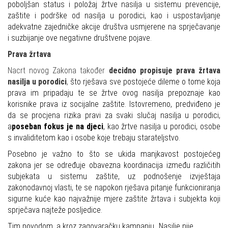
poboljšan status i položaj žrtve nasilja u sistemu prevencije,
zaštite i podrške od nasilja u porodici, kao i uspostavljanje
adekvatne zajedničke akcije društva usmjerene na sprječavanje
i suzbijanje ove negativne društvene pojave.
Prava žrtava
Nacrt novog Zakona također
decidno propisuje prava žrtava
nasilja u porodici
,
što rješava sve postojeće dileme o tome koja
prava im pripadaju te se žrtve ovog nasilja prepoznaje kao
korisnike prava iz socijalne zaštite. Istovremeno, predviđeno je
da se procjena rizika pravi za svaki slučaj nasilja u porodici,
a
poseban fokus je na djeci
, kao žrtve nasilja u porodici, osobe
s invaliditetom kao i osobe koje trebaju starateljstvo.
Posebno je važno to što se ukida manjkavost postojećeg
zakona jer se određuje obavezna koordinacija između različitih
subjekata u sistemu zaštite, uz podnošenje izvještaja
zakonodavnoj vlasti, te se napokon rješava pitanje funkcioniranja
sigurne kuće kao najvažnije mjere zaštite žrtava i subjekta koji
sprječava najteže posljedice.
Tim povodom, a kroz zagovaračku kampanju „Nasilje nije