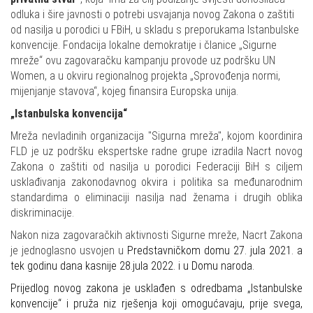
odluka i šire javnosti o potrebi usvajanja novog Zakona o zaštiti
od nasilja u porodici u FBiH, u skladu s preporukama Istanbulske
konvencije.
Fondacija lokalne demokratije i članice „Sigurne
mreže“ ovu zagovaračku kampanju provode uz podršku UN
Women, a u okviru regionalnog projekta „Sprovođenja normi,
mijenjanje stavova“, kojeg finansira Europska unija.
„Istanbulska konvencija“
Mreža nevladinih organizacija "Sigurna mreža", kojom koordinira
FLD je uz podršku ekspertske radne grupe izradila Nacrt novog
Zakona o zaštiti od nasilja u porodici Federaciji BiH s ciljem
usklađivanja zakonodavnog okvira i politika sa međunarodnim
standardima o eliminaciji nasilja nad ženama i drugih oblika
diskriminacije.
Nakon niza zagovaračkih aktivnosti Sigurne mreže, Nacrt Zakona
je jednoglasno usvojen u
Predstavničkom domu 27. jula 2021.
a
tek godinu dana kasnije 28.jula 2022. i u Domu naroda.
Prijedlog novog zakona je usklađen s odredbama „Istanbulske
konvencije“ i pruža niz rješenja koji omogućavaju, prije svega,