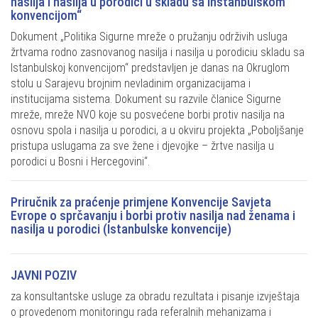
nasilja i nasilja u porodici u skladu sa Instanbulskom
konvencijom“
Dokument „Politika Sigurne mreže o pružanju održivih usluga
žrtvama rodno zasnovanog nasilja i nasilja u porodiciu skladu sa
Istanbulskoj konvencijom“ predstavljen je danas na Okruglom
stolu u Sarajevu brojnim nevladinim organizacijama i
institucijama sistema. Dokument su razvile članice Sigurne
mreže, mreže NVO koje su posvećene borbi protiv nasilja na
osnovu spola i nasilja u porodici, a u okviru projekta „Poboljšanje
pristupa uslugama za sve žene i djevojke – žrtve nasilja u
porodici u Bosni i Hercegovini“.
Priručnik za praćenje primjene Konvencije Savjeta
Evrope o sprčavanju i borbi protiv nasilja nad ženama i
nasilja u porodici (Istanbulske konvencije)
JAVNI POZIV
za konsultantske usluge za obradu rezultata i pisanje izvještaja
o provedenom monitoringu rada referalnih mehanizama i