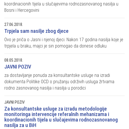
koordinacionih tijela u slučajevima rodnozasnovanog nasilja u
Bosni i Hercegovini
27.06.2018.
Trpjela sam nasilje zbog djece
Ovo je priča o Jasni i njenoj djeci. Nakon 17 godina nasilja koje je
trpjela u braku, majci je sin pomogao da donese odluku
08.05.2018.
JAVNI POZIV
za dostavljanje ponuda za konsultantske usluge na izradi
dokumenta Politike OCD o pružanju održivih usluga žrtvama
rodno zasnovanog nasilja i nasilja u porodici
JAVNI POZIV
Za konsultantske usluge za izradu metodologije
monitoringa intervencije referalnih mehanizama i
koordinacionih tijela u slučajevima rodnozasnovanog
nasilja za u BiH