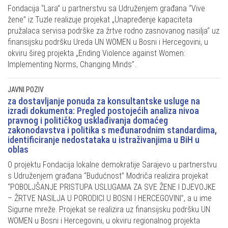
Fondacija “Lara” u partnerstvu sa Udruženjem građana “Vive
žene” iz Tuzle realizuje projekat „Unapređenje kapaciteta
pružalaca servisa podrške za žrtve rodno zasnovanog nasilja“ uz
finansijsku podršku Ureda UN WOMEN u Bosni i Hercegovini, u
okviru šireg projekta „Ending Violence against Women:
Implementing Norms, Changing Minds”.
JAVNI POZIV
za dostavljanje ponuda za konsultantske usluge na
izradi dokumenta: Pregled postojećih analiza nivoa
pravnog i političkog usklađivanja domaćeg
zakonodavstva i politika s međunarodnim standardima,
identificiranje nedostataka u istraživanjima u BiH u
oblas
O projektu Fondacija lokalne demokratije Sarajevo u partnerstvu
s Udruženjem građana “Budućnost” Modriča realizira projekat
“POBOLJŠANJE PRISTUPA USLUGAMA ZA SVE ŽENE I DJEVOJKE
– ŽRTVE NASILJA U PORODICI U BOSNI I HERCEGOVINI”, a u ime
Sigurne mreže. Projekat se realizira uz finansijsku podršku UN
WOMEN u Bosni i Hercegovini, u okviru regionalnog projekta