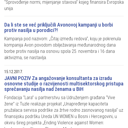
“Sprovođenje normi, mijenjanje stavova” kojeg finansira Evropska
unija.
Da li ste se već priključili Avonovoj kampanji u borbi
protiv nasilja u porodici?!
Kampanja pod nazivom: „Čitaj između redova“, koju je pokrenula
kompanija Avon povodom obilježavanja međunarodnog dana
borbe protiv nasilja na osnovu spola 25. novembra i 16 dana
aktivizma, se nastavlja.
15.12.2017.
JAVNI POZIV Za angažovanje konsultanta za izradu
osnovne studije o razvijenosti multisektorskog pristupa
sprečavanju nasilja nad ženama u BiH
Fondacija “Lara” u partnerstvu sa Udruženjem građana “Vive
žene” iz Tuzle realizuje projekat „Unapređenje kapaciteta
pružalaca servisa podrške za žrtve rodno zasnovanog nasilja“ uz
finansijsku podršku Ureda UN WOMEN u Bosni i Hercegovini, u
okviru šireg projekta „Ending Violence against Women: