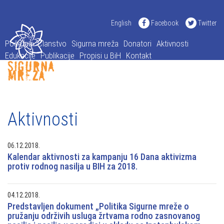
English
Facebook
Twitter
Početna
Članstvo
Sigurna mreža
Donatori
Aktivnosti
Edukacije
Publikacije
Propisi u BiH
Kontakt
Aktivnosti
06.12.2018.
Kalendar aktivnosti za kampanju 16 Dana aktivizma
protiv rodnog nasilja u BIH za 2018.
04.12.2018.
Predstavljen dokument „Politika Sigurne mreže o
pružanju održivih usluga žrtvama rodno zasnovanog