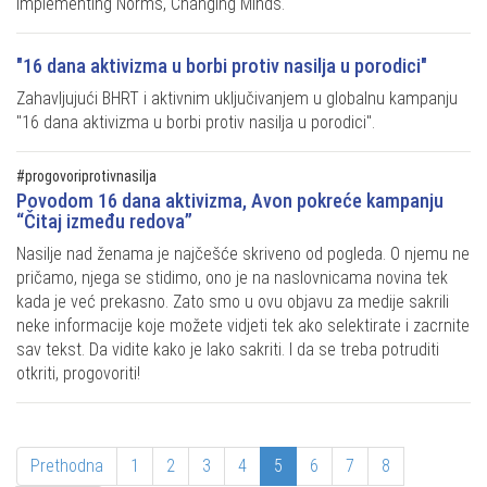
Implementing Norms, Changing Minds.
"16 dana aktivizma u borbi protiv nasilja u porodici"
Zahavljujući BHRT i aktivnim uključivanjem u globalnu kampanju
"16 dana aktivizma u borbi protiv nasilja u porodici".
#progovoriprotivnasilja
Povodom 16 dana aktivizma, Avon pokreće kampanju
“Čitaj između redova”
Nasilje nad ženama je najčešće skriveno od pogleda. O njemu ne
pričamo, njega se stidimo, ono je na naslovnicama novina tek
kada je već prekasno. Zato smo u ovu objavu za medije sakrili
neke informacije koje možete vidjeti tek ako selektirate i zacrnite
sav tekst. Da vidite kako je lako sakriti. I da se treba potruditi
otkriti, progovoriti!
Prethodna
1
2
3
4
5
6
7
8